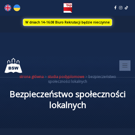
Skip
to
content
W dniach 14–16.08 Biuro Rekrutacji będzie nieczynne
strona główna
>
studia podyplomowe
>
bezpieczeństwo
społeczności lokalnych
Bezpieczeństwo społeczności
lokalnych