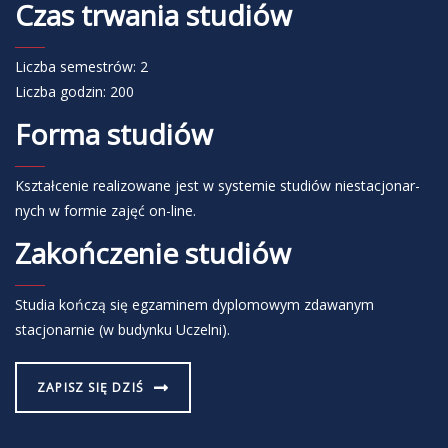
Czas trwania studiów
Licz­ba se­me­strów: 2
Licz­ba go­dzin: 200
Forma studiów
Kształ­ce­nie re­ali­zo­wa­ne jest w sys­te­mie stu­diów nie­sta­cjo­nar­
nych w formie zajęć on-line.
Zakończenie studiów
Studia kończą się egzaminem dyplomowym zdawanym
stacjonarnie (w budynku Uczelni).
ZAPISZ SIĘ DZIŚ