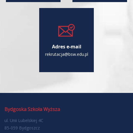
Adres e-mail
rekrutacja@bsw.edu.pl
Bydgoska Szkoła Wyższa
ul. Unii Lubelskiej 4C
85-059 Bydgoszcz