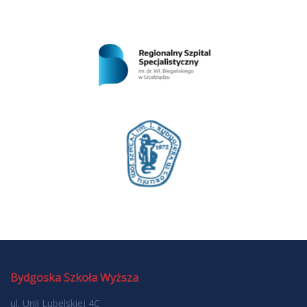
Bydgoska Szkoła Wyższa
ul. Unii Lubelskiej 4C