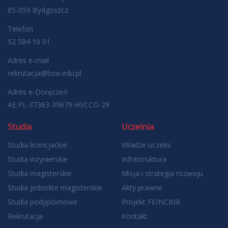
85-059 Bydgoszcz
Telefon
52 584 10 01
Adres e-mail
rekrutacja@bsw.edu.pl
Adres e-Doręczeń
AE:PL-37363-39679-HVCCD-29
Studia
Uczelnia
Studia licencjackie
Władze uczelni
Studia inżynierskie
Infrastruktura
Studia magisterskie
Misja i strategia rozwoju
Studia jednolite magisterskie
Akty prawne
Studia podyplomowe
Projekt FE/NCBIR
Rekrutacja
Kontakt