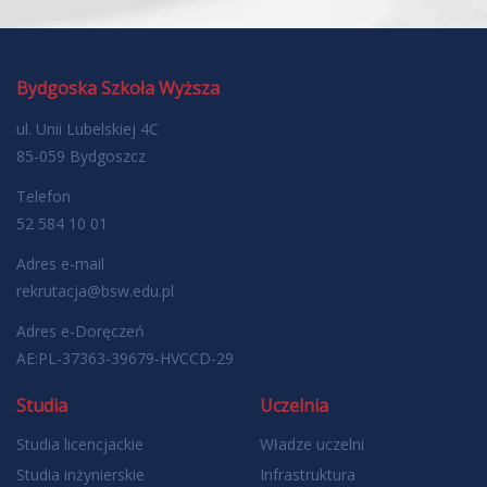
Bydgoska Szkoła Wyższa
ul. Unii Lubelskiej 4C
85-059 Bydgoszcz
Telefon
52 584 10 01
Adres e-mail
rekrutacja@bsw.edu.pl
Adres e-Doręczeń
AE:PL-37363-39679-HVCCD-29
Studia
Uczelnia
Studia licencjackie
Władze uczelni
Studia inżynierskie
Infrastruktura