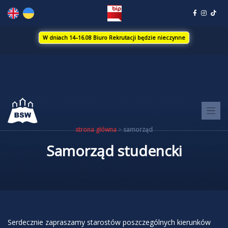
Skip
to
content
W dniach 14–16.08 Biuro Rekrutacji będzie nieczynne
strona główna
>
samorząd
Samorząd studencki
Serdecznie zapraszamy starostów poszczególnych kierunków