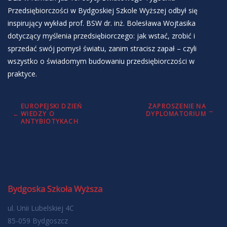
Przedsiębiorczości w Bydgoskiej Szkole Wyższej odbył się
inspirujący wykład prof. BSW dr. inż. Bolesława Wojtasika
dotyczący myślenia przedsiębiorczego: jak wstać, zrobić i
sprzedać swój pomysł światu, zanim stracisz zapał – czyli
wszystko o świadomym budowaniu przedsiębiorczości w
praktyce.
Nawigacja
EUROPEJSKI DZIEŃ
ZAPROSZENIE NA
WIEDZY O
DYPLOMATORIUM
wpisu
ANTYBIOTYKACH
Bydgoska Szkoła Wyższa
ul. Unii Lubelskiej 4C
85-059 Bydgoszcz